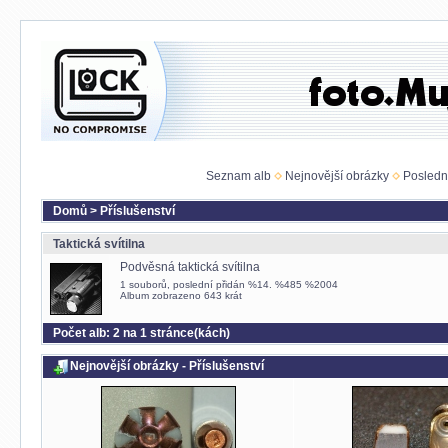
Seznam alb
Nejnovější obrázky
Posledn
Domů
>
Příslušenství
Taktická svítilna
Podvěsná taktická svítilna
1 souborů, poslední přidán %14. %485 %2004
Album zobrazeno 643 krát
Počet alb: 2 na 1 stránce(kách)
Nejnovější obrázky - Příslušenství