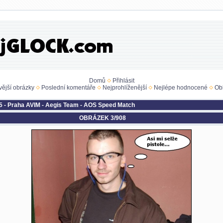
Domů
Přihlásit
ější obrázky
Poslední komentáře
Nejprohlíženější
Nejlépe hodnocené
Ob
5 - Praha AVIM - Aegis Team - AOS Speed Match
OBRÁZEK 3/908