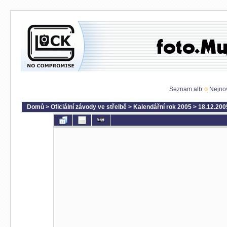
Seznam alb
Nejnov
Domů
>
Oficiální závody ve střelbě
>
Kalendářní rok 2005
>
18.12.200