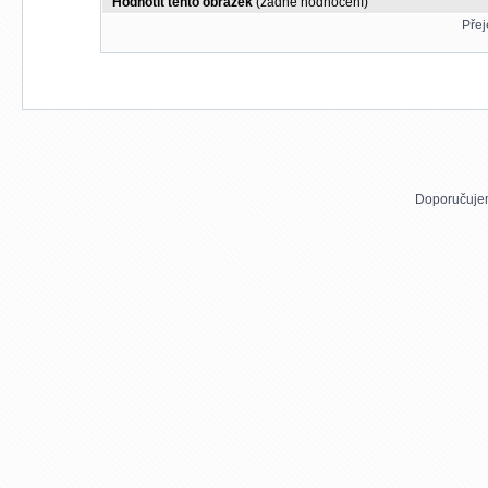
Hodnotit tento obrázek
(žádné hodnocení)
Přej
Doporučuje