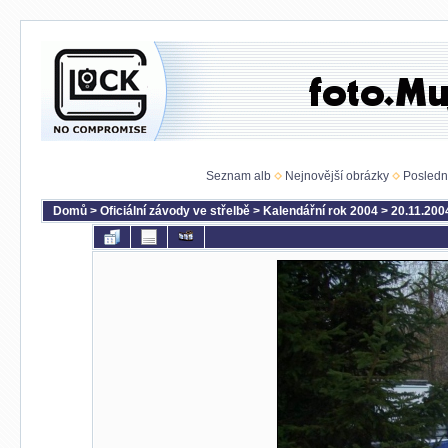
Seznam alb
Nejnovější obrázky
Posledn
Domů
>
Oficiální závody ve střelbě
>
Kalendářní rok 2004
>
20.11.2004