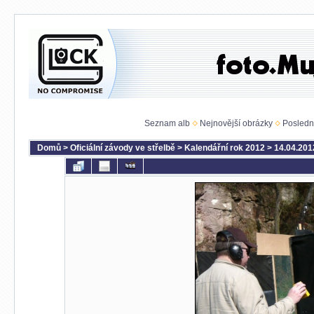
Seznam alb
Nejnovější obrázky
Posledn
Domů
>
Oficiální závody ve střelbě
>
Kalendářní rok 2012
>
14.04.201