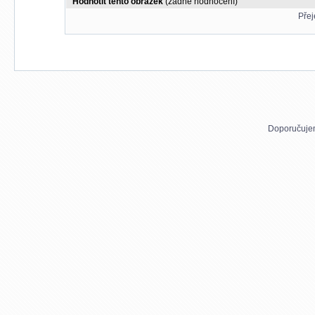
Hodnotit tento obrázek
(žádné hodnocení)
Přej
Doporučuje