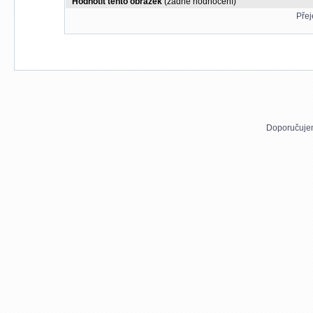
Hodnotit tento obrázek
(žádné hodnocení)
Přej
Doporučuje