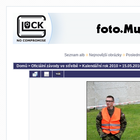
Seznam alb
Nejnovější obrázky
Posledn
Domů
>
Oficiální závody ve střelbě
>
Kalendářní rok 2010
>
15.05.201