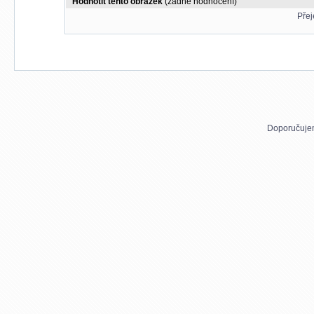
Hodnotit tento obrázek
(žádné hodnocení)
Přej
Doporučuje