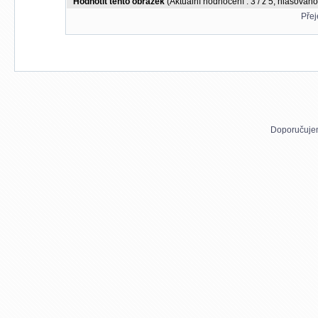
Hodnotit tento obrázek
(Aktuální hodnocení : 3 / z 5, hlasováno
Přej
Doporučuje