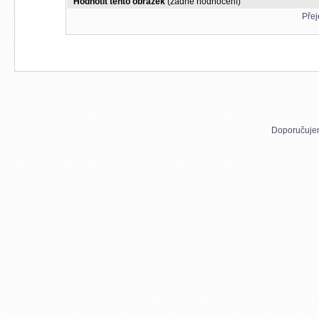
Hodnotit tento obrázek
(žádné hodnocení)
Přej
Doporučuje