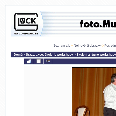
Seznam alb
Nejnovější obrázky
Posledn
Domů
>
Srazy, akce, školení, workshopy
>
Školení a různé workshopy